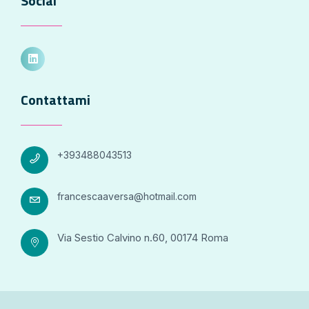
Social
Contattami
+393488043513
francescaaversa@hotmail.com
Via Sestio Calvino n.60, 00174 Roma