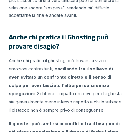
più. L’assenza di una vera chiusura può far sembrare la
relazione ancora "sospesa", rendendo più difficile
accettarne la fine e andare avanti.
Anche chi pratica il Ghosting può
provare disagio?
Anche chi pratica il ghosting può trovarsi a vivere
emozioni contrastanti,
oscillando tra il sollievo di
aver evitato un confronto diretto e il senso di
colpa per aver lasciato l’altra persona senza
spiegazioni
. Sebbene l’impatto emotivo per chi ghosta
sia generalmente meno intenso rispetto a chi lo subisce,
il distacco non è sempre privo di conseguenze.
Il ghoster può sentirsi in conflitto tra il bisogno di
chiudere una relazione e il timore di ferire l’altro
,