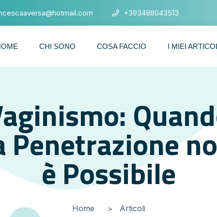
ancescaaversa@hotmail.com
+393488043513
HOME
CHI SONO
COSA FACCIO
I MIEI ARTICO
Vaginismo: Quand
a Penetrazione n
è Possibile
Home
Articoli