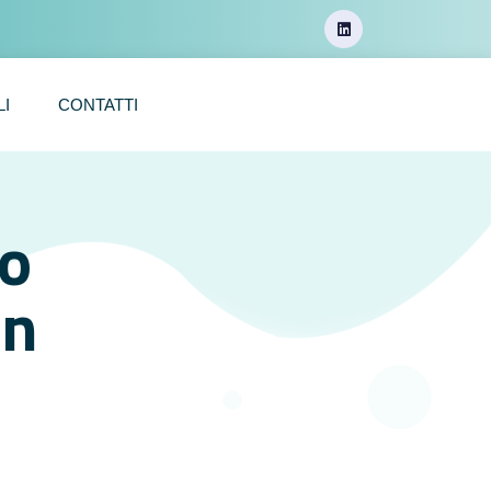
LI
CONTATTI
o
on