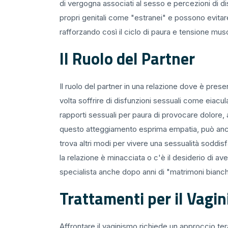
di vergogna associati al sesso e percezioni di d
propri genitali come "estranei" e possono evitare
rafforzando così il ciclo di paura e tensione mus
Il Ruolo del Partner
Il ruolo del partner in una relazione dove è prese
volta soffrire di disfunzioni sessuali come eiacu
rapporti sessuali per paura di provocare dolore,
questo atteggiamento esprima empatia, può anche 
trova altri modi per vivere una sessualità soddi
la relazione è minacciata o c'è il desiderio di ave
specialista anche dopo anni di "matrimoni bianch
Trattamenti per il Vagi
Affrontare il vaginismo richiede un approccio ter