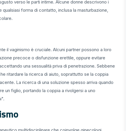
isgusto verso le parti intime. Alcune donne descrivono i
 qualsiasi forma di contatto, inclusa la masturbazione,
colare.
nte il vaginismo è cruciale. Alcuni partner possono a loro
lazione precoce o disfunzione erettile, oppure evitare
 accettando una sessualità priva di penetrazione. Sebbene
ritardare la ricerca di aiuto, soprattutto se la coppia
sfacente. La ricerca di una soluzione spesso arriva quando
re un figlio, portando la coppia a rivolgersi a uno
i".
nismo
apeutico multidisciplinare che coinvolge ginecologi,