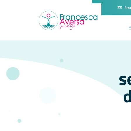
fr
s
d