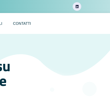
LI
CONTATTI
su
 e