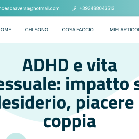
ancescaaversa@hotmail.com
+393488043513
HOME
CHI SONO
COSA FACCIO
I MIEI ARTICO
ADHD e vita
essuale: impatto 
esiderio, piacere
coppia