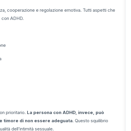
nza, cooperazione e regolazione emotiva. Tutti aspetti che
na con ADHD.
ione
a
n prioritario.
La persona con ADHD, invece, può
 e timore di non essere adeguata
. Questo squilibrio
lità dell’intimità sessuale.