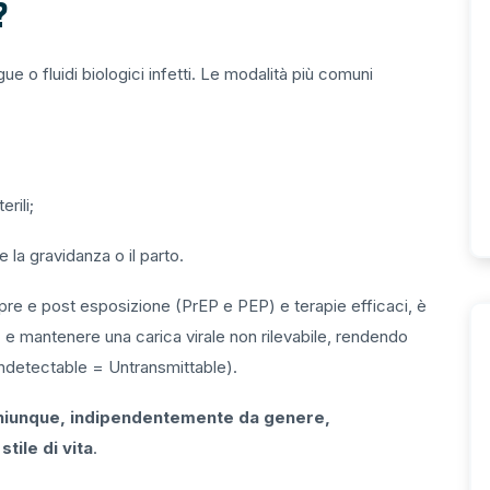
?
ue o fluidi biologici infetti. Le modalità più comuni
rili;
 la gravidanza o il parto.
si pre e post esposizione (PrEP e PEP) e terapie efficaci, è
s
e mantenere una carica virale non rilevabile, rendendo
Undetectable = Untransmittable).
chiunque, indipendentemente da genere,
tile di vita
.