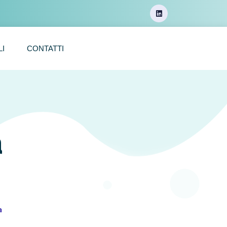
LI
CONTATTI
a
a