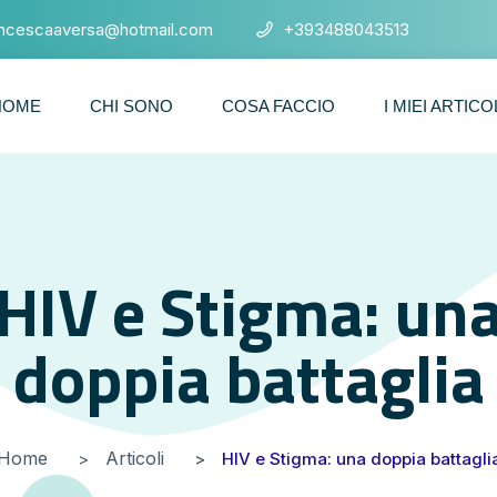
ancescaaversa@hotmail.com
+393488043513
HOME
CHI SONO
COSA FACCIO
I MIEI ARTICO
HIV e Stigma: un
doppia battaglia
Home
Articoli
HIV e Stigma: una doppia battagli